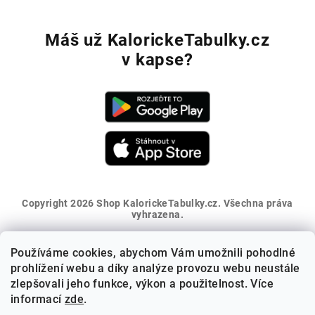
Máš už KalorickeTabulky.cz
v kapse?
Copyright 2026
Shop KalorickeTabulky.cz
. Všechna práva
vyhrazena.
Vytvořil Shoptet
Používáme cookies, abychom Vám umožnili pohodlné
Získej 5% slevu na první nákup
prohlížení webu a díky analýze provozu webu neustále
zlepšovali jeho funkce, výkon a použitelnost. Více
informací
zde
.
Přihlaš se k odběru novinek a sleva ti přijde na e-mail.