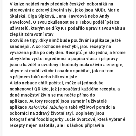
V knize najdeš rady předních českých odborníků na
stravování a zdravý životní styl, jako jsou MUDr. Marie
Skalská, Olga Šípková, Jana Havrdová nebo Andy
Pavelcová. O svou zkušenost se s Tebou podělí pětice
uživatelů, kterým se díky KT podařilo upravit svou váhu a
zlepšit zdravotní stav.
Dozvíš se tipy, díky nimž bude používání aplikace ještě
snadnější. A co rozhodně nechybí, jsou recepty na
vyvážená jídla po celý den. Receptů je sto jedna, a kromě
obvyklého výčtu ingrediencí a popisu vlastní přípravy
jsou u každého uvedeny i hodnoty makroživin a energie,
abyste si mohli všichni snadno spočítat, jak na tom
s příjmem tuků nebo bílkovin jste.
A kdo nebude chtít počítat, může si jednoduše
naskenovat QR kód, jež je součástí každého receptu, a
dané množství živin se mu načte přímo do
aplikace. Autory receptů jsou samotní uživatelé
aplikace
Kalorické Tabulky
a také výživoví poradci a
odborníci na zdravý životní styl. Doplněny jsou
fotografiemi foodblogerky Lucie Švorcové, která vybrané
recepty nejen nafotila, ale i s láskou připravila.