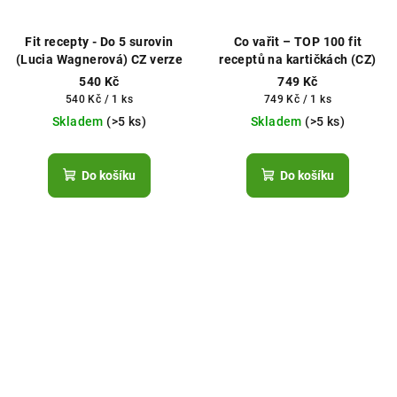
Fit recepty - Do 5 surovin
Co vařit – TOP 100 fit
(Lucia Wagnerová) CZ verze
receptů na kartičkách (CZ)
540 Kč
749 Kč
Měrná
Měrná
540 Kč / 1 ks
749 Kč / 1 ks
cena:
cena:
Skladem
(>5 ks)
Skladem
(>5 ks)
Do košíku
Do košíku