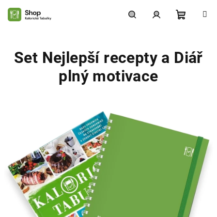
Přejít
na
obsah
Nákupní
Hledat
Přihlášení
Set Nejlepší recepty a Diář
košík
plný motivace