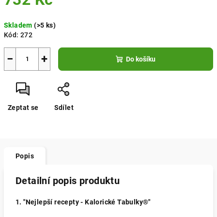
Měrná
Skladem
(>5 ks)
cena:
Kód:
272
−
+
Do košíku
Zeptat se
Sdílet
Popis
Detailní popis produktu
1. "Nejlepší recepty - Kalorické Tabulky®"