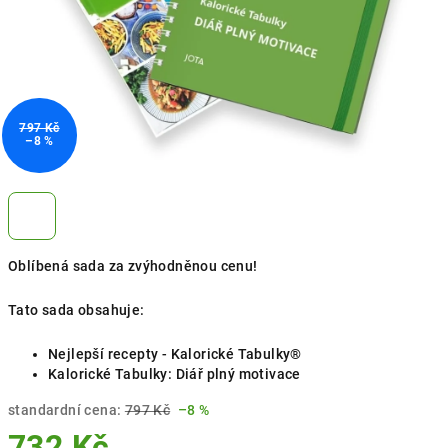
797 Kč
–8 %
Oblíbená sada za zvýhodněnou cenu!
Tato sada obsahuje:
Nejlepší recepty - Kalorické Tabulky®
Kalorické Tabulky: Diář plný motivace
standardní cena:
797 Kč
–8 %
732 Kč