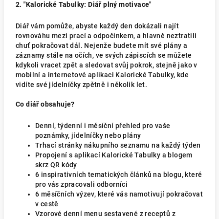
2. "Kalorické Tabulky: Diář plný motivace"
Diář vám pomůže, abyste každý den dokázali najít
rovnováhu mezi prací a odpočinkem, a hlavně neztratili
chuť pokračovat dál. Nejenže budete mít své plány a
záznamy stále na očích, ve svých zápiscích se můžete
kdykoli vracet zpět a sledovat svůj pokrok, stejně jako v
mobilní a internetové aplikaci Kalorické Tabulky, kde
vidíte své jídelníčky zpětně i několik let.
Co diář obsahuje?
Denní, týdenní i měsíční přehled pro vaše
poznámky, jídelníčky nebo plány
Trhací stránky nákupního seznamu na každý týden
Propojení s aplikací Kalorické Tabulky a blogem
skrz QR kódy
6 inspirativních tematických článků na blogu, které
pro vás zpracovali odborníci
6 měsíčních výzev, které vás namotivují pokračovat
v cestě
Vzorové denní menu sestavené z receptů z