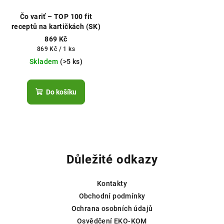
Čo variť – TOP 100 fit
receptů na kartičkách (SK)
869 Kč
Měrná
869 Kč / 1 ks
cena:
Skladem
(>5 ks)
Do košíku
Z
á
p
Důležité odkazy
a
t
Kontakty
í
Obchodní podmínky
Ochrana osobních údajů
Osvědčení EKO-KOM