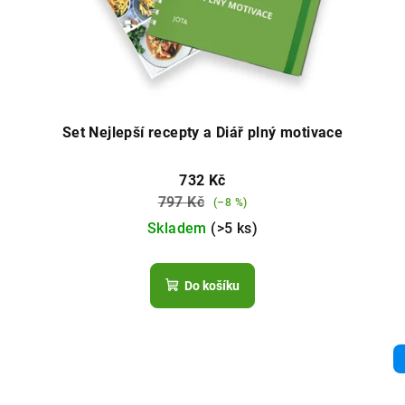
Set Nejlepší recepty a Diář plný motivace
732 Kč
797 Kč
(–8 %)
Skladem
(>5 ks)
Do košíku