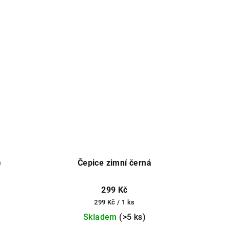
)
Čepice zimní černá
299 Kč
Měrná
299 Kč / 1 ks
cena:
Skladem
(>5 ks)