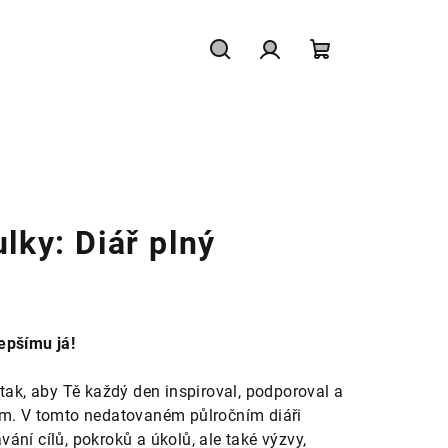
Hledat
Přihlášení
Nákupní
košík
lky: Diář plný
epšímu já!
tak, aby Tě každý den inspiroval, podporoval a
ům. V tomto nedatovaném půlročním diáři
ání cílů, pokroků a úkolů, ale také výzvy,