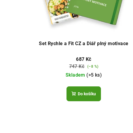
Set Rychle a Fit CZ a Diář plný motivace
687 Kč
747 Kč
(–8 %)
Skladem
(>5 ks)
Do košíku