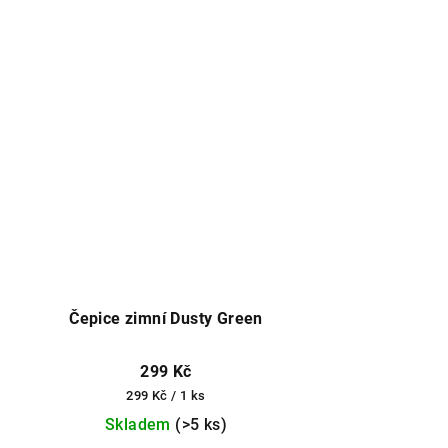
Čepice zimní Dusty Green
299 Kč
Měrná
299 Kč / 1 ks
cena:
Skladem
(>5 ks)