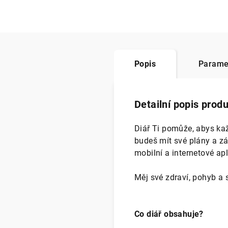
Popis
Parame
Detailní popis prod
Diář Ti pomůže, abys kaž
budeš mít své plány a zá
mobilní a internetové apli
Měj své zdraví, pohyb a
Co diář obsahuje?