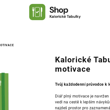
MOTIVACE
Kalorické Tabu
motivace
Tvůj každodenní průvodce k l
Diář plný motivace je navržen 
vedl na cestě k lepším návyk
najdeš prostor pro zaznamenáv