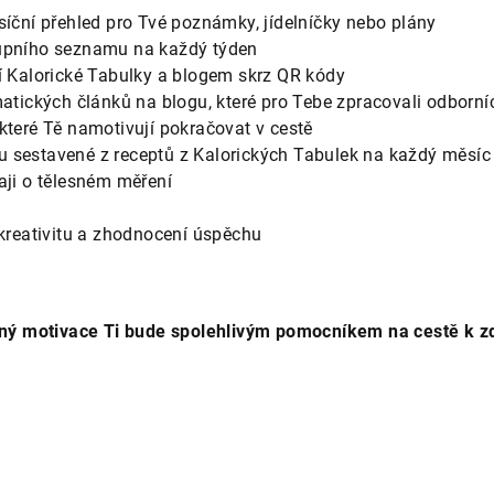
síční přehled pro Tvé poznámky, jídelníčky nebo plány
kupního seznamu na každý týden
cí Kalorické Tabulky a blogem skrz QR kódy
matických článků na blogu, které pro Tebe zpracovali odborní
které Tě namotivují pokračovat v cestě
 sestavené z receptů z Kalorických Tabulek na každý měsíc
daji o tělesném měření
y
 kreativitu a zhodnocení úspěchu
plný motivace Ti bude spolehlivým pomocníkem na cestě k z