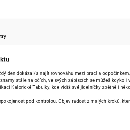
try
uktu
dý den dokázal/a najít rovnováhu mezi prací a odpočinkem, 
znamy stále na očích, ve svých zápiscích se můžeš kdykoli vr
kaci Kalorické Tabulky, kde vidíš své jídelníčky zpětně i někol
 spokojenost pod kontrolou. Objev radost z malých kroků, kt