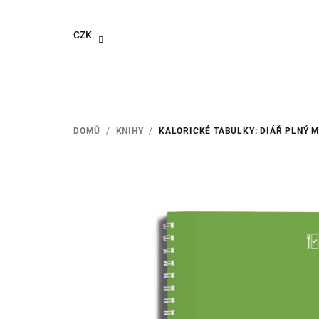
Přejít
na
CZK
obsah
DOMŮ
/
KNIHY
/
KALORICKÉ TABULKY: DIÁŘ PLNÝ 