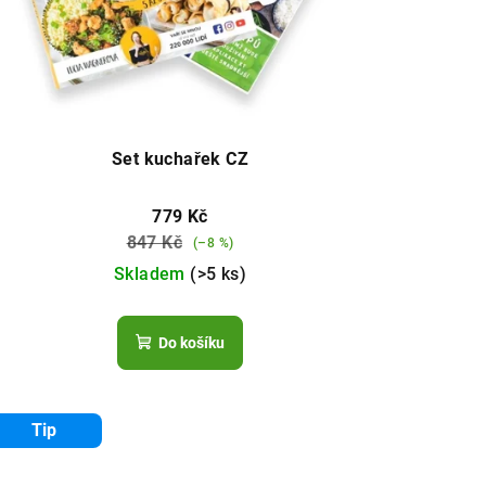
Set kuchařek CZ
779 Kč
847 Kč
(–8 %)
Skladem
(>5 ks)
Do košíku
Tip