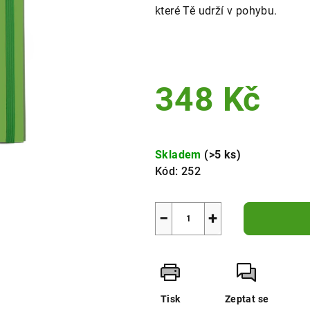
které Tě udrží v pohybu.
348 Kč
Měrná
cena:
Skladem
(>5 ks)
Kód:
252
−
+
Tisk
Zeptat se