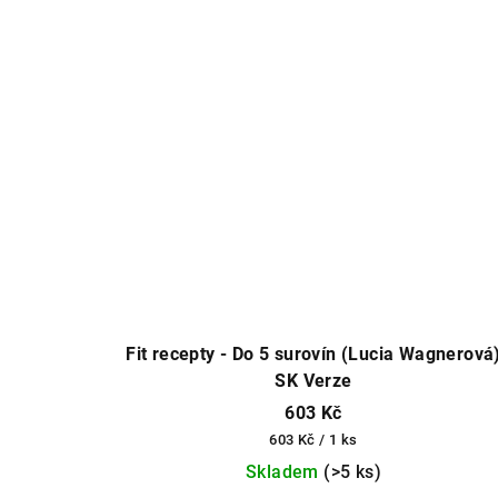
Fit recepty - Do 5 surovín (Lucia Wagnerová
SK Verze
603 Kč
Měrná
603 Kč / 1 ks
cena:
Skladem
(>5 ks)