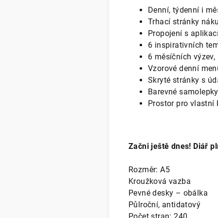
Denní, týdenní i mě
Trhací stránky ná
Propojení s aplika
6 inspirativních te
6 měsíčních výzev, 
Vzorové denní menu
Skryté stránky s ú
Barevné samolepk
Prostor pro vlastní
Začni ještě dnes! Diář 
Rozměr: A5
Kroužková vazba
Pevné desky – obálka
Půlroční, antidatový
Počet stran: 240