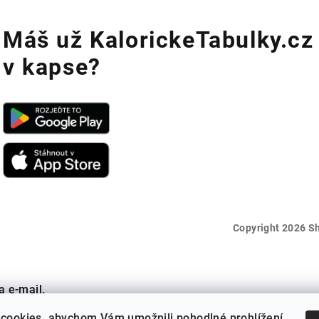
Máš už KalorickeTabulky.cz
v kapse?
Copyright 2026
Sh
a e-mail.
cookies, abychom Vám umožnili pohodlné prohlížení