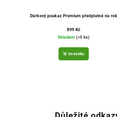
u
k
Dárkový poukaz Premium předplatné na ro
t
899 Kč
ů
Skladem
(>5 ks)
Do košíku
Z
á
p
Důležité odkaz