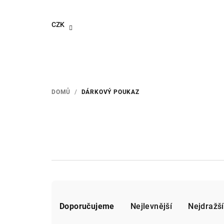
Přejít
na
CZK
obsah
DOMŮ
/
DÁRKOVÝ POUKAZ
Ř
Doporučujeme
Nejlevnější
Nejdražší
a