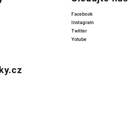
c
í
Facebook
p
Instagram
r
Twitter
v
Yotube
k
y
v
ky.cz
ý
p
i
s
u