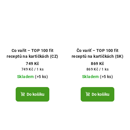
Co vařit – TOP 100 fit
Čo variť – TOP 100 fit
receptů na kartičkách (CZ)
receptů na kartičkách (SK)
749 Kč
869 Kč
Měrná
Měrná
749 Kč / 1 ks
869 Kč / 1 ks
cena:
cena:
Skladem
(>5 ks)
Skladem
(>5 ks)
Do košíku
Do košíku
Z
á
p