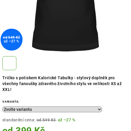
od 549 Kč
až –27 %
Tričko s potiskem Kalorické Tabulky - stylový doplněk pro
všechny fanoušky zdravého životního stylu ve velikosti XS až
XXL!
VARIANTA:
standardní cena:
od 549 Kč
až –27 %
od
399 Kč