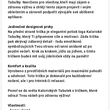
Tabulky. Navrženo pro všechny, kteří mají zájem o
zdravou výživu a chtějí tento zájem projevit i svým
oblečením a zároveň podpořit vývojáře své oblíbené
aplikace.
Jedinečné designové prvky
Na přední straně trička je elegantní potisk loga Kalorické
Tabulky, který Ti připomene cíle a motivaci. Záda trička
pak skrývají zábavný detail - řadu emotikonů
symbolizujících Tvou stravu od ranní snídaně až po
pozdní večeři. Krok za krokem, jídlo za jídlem, s tímto
tričkem budeš mít svůj jídelníček vždy na paměti!
Komfort a kvalita
Vyrobeno z prvotřídních materiálů pro maximální pohodlí
a odolnost. Toto tričko je dokonalé pro každodenní
nošení, ale i pro trénink či relaxaci.
Ponoř se do světa Kalorických Tabulek s tričkem, které
odrazí Tvou vášeň pro zdravou výživu!
Vlastnosti: