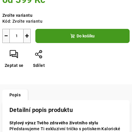
Měrná
Zvolte variantu
cena:
Kód:
Zvolte variantu
−
+
Do košíku
Zeptat se
Sdílet
Popis
Detailní popis produktu
Stylový výraz Tvého zdravého životního stylu
Představujeme Ti exkluzivní tričko s potiskem Kalorické