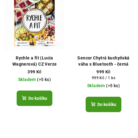
Rychle a fit (Lucia
Sencor Chytrá kuchyňská
Wagnerová) CZ Verze
váha s Bluetooth - černá
399 Kč
999 Kč
Měrná
999 Kč / 1 ks
Skladem
(>5 ks)
cena:
Skladem
(>5 ks)
Do košíku
Do košíku