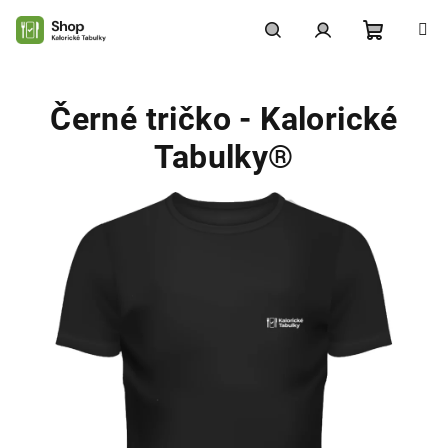
Přejít
na
obsah
Nákupní
Hledat
Přihlášení
Černé tričko - Kalorické
košík
Tabulky®