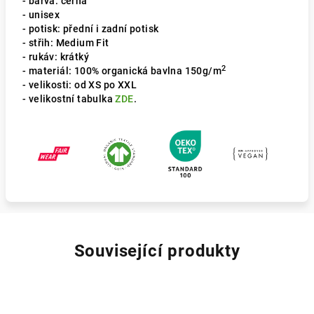
- barva: černá
- unisex
- potisk: přední i zadní potisk
- střih: Medium Fit
- rukáv: krátký
2
- materiál: 100% organická bavlna 150g/m
- velikosti: od XS po XXL
- velikostní tabulka
ZDE
.
Související produkty