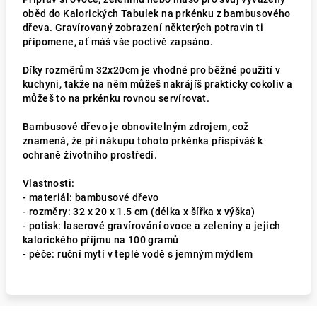
oběd do Kalorických Tabulek na prkénku z bambusového
dřeva. Gravírovaný zobrazení některých potravin ti
připomene, ať máš vše poctivě zapsáno.
Díky rozměrům 32x20cm je vhodné pro běžné použití v
kuchyni, takže na něm můžeš nakrájíš prakticky cokoliv a
můžeš to na prkénku rovnou servírovat.
Bambusové dřevo je obnovitelným zdrojem, což
znamená, že při nákupu tohoto prkénka přispíváš k
ochraně životního prostředí.
Vlastnosti:
- materiál: bambusové dřevo
- rozměry: 32 x 20 x 1.5 cm (délka x šířka x výška)
- potisk: laserové gravírování ovoce a zeleniny a jejich
kalorického příjmu na 100 gramů
- péče: ruční mytí v teplé vodě s jemným mýdlem