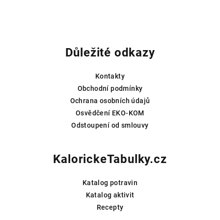
Z
á
p
Důležité odkazy
a
t
Kontakty
í
Obchodní podmínky
Ochrana osobních údajů
Osvědčení EKO-KOM
Odstoupení od smlouvy
KalorickeTabulky.cz
Katalog potravin
Katalog aktivit
Recepty