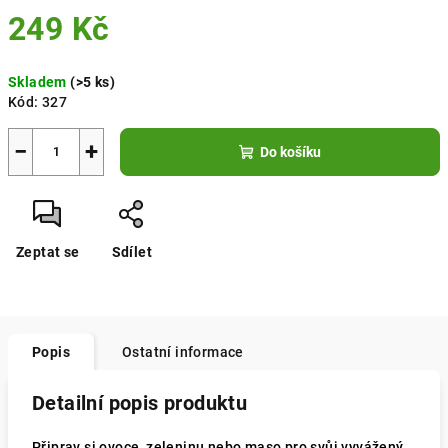
249 Kč
Měrná
Skladem
(>5 ks)
cena:
Kód:
327
−
+
Do košíku
Zeptat se
Sdílet
Popis
Ostatní informace
Detailní popis produktu
Připrav si ovoce, zeleninu nebo maso pro svůj vyvážený