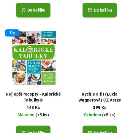
Do košíku
Do košíku
Tip
Nejlepší recepty - Kalorické
Rychle a fit (Lucia
Tabulky®
Wagnerová) CZ Verze
448 Kč
399 Kč
Skladem
(>5 ks)
Skladem
(>5 ks)