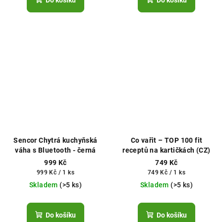
Do košíku
Do košíku
Sencor Chytrá kuchyňská
Co vařit – TOP 100 fit
váha s Bluetooth - černá
receptů na kartičkách (CZ)
999 Kč
749 Kč
Měrná
Měrná
999 Kč / 1 ks
749 Kč / 1 ks
cena:
cena:
Skladem
(>5 ks)
Skladem
(>5 ks)
Do košíku
Do košíku