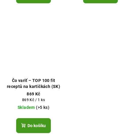
Čo variť – TOP 100 fit
receptů na kartičkách (SK)
869 Kč
Měrná
869 Kč / 1 ks
cena:
Skladem
(>5 ks)
Do košíku