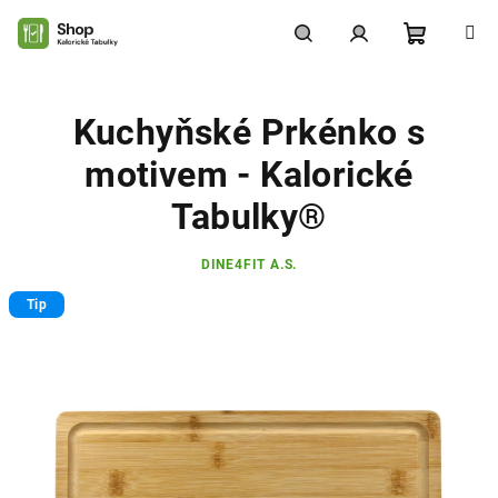
Přejít
na
obsah
Nákupní
Hledat
Přihlášení
Kuchyňské Prkénko s
košík
motivem - Kalorické
Tabulky®
DINE4FIT A.S.
Tip