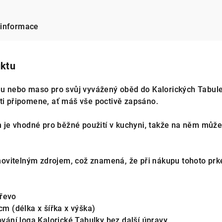
 informace
uktu
inu nebo maso pro svůj vyvážený oběd do Kalorických Tabu
 ti připomene, ať máš vše poctivě zapsáno.
e vhodné pro běžné použití v kuchyni, takže na něm můžeš
vitelným zdrojem, což znamená, že při nákupu tohoto prkén
dřevo
 cm (délka x šířka x výška)
rování loga Kalorické Tabulky bez další úpravy