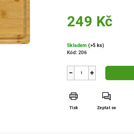
249 Kč
Měrná
cena:
Skladem
(>5 ks)
Kód:
206
−
+
Tisk
Zeptat se