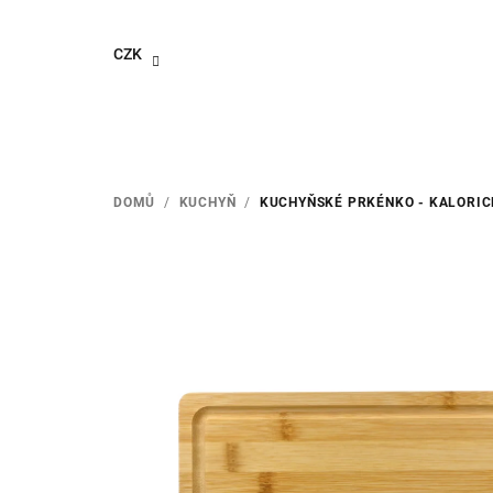
Přejít
na
CZK
obsah
DOMŮ
/
KUCHYŇ
/
KUCHYŇSKÉ PRKÉNKO - KALORIC