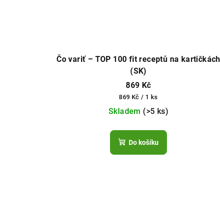
Čo variť – TOP 100 fit receptů na kartičkác
(SK)
869 Kč
Měrná
869 Kč / 1 ks
cena:
Skladem
(>5 ks)
Do košíku
Z
á
p