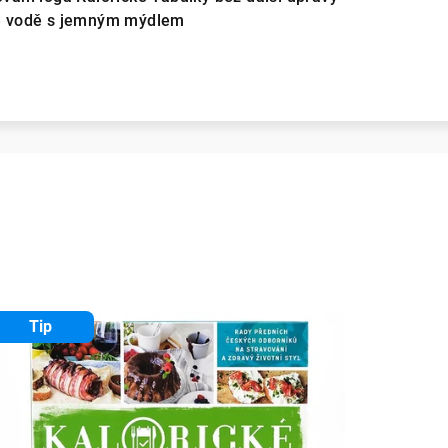
plé vodě s jemným mýdlem
Tip