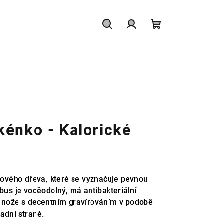
Hledat
Přihlášení
Nákupní
košík
énko - Kalorické
vého dřeva, které se vyznačuje pevnou
mbus je voděodolný, má antibakteriální
é nože s decentním gravírováním v podobě
adní straně.