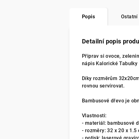
Popis
Ostatní
Detailní popis prod
Připrav si ovoce, zelen
nápis Kalorické Tabulky
Díky rozměrům 32x20cm j
rovnou servírovat.
Bambusové dřevo je obno
Vlastnosti:
- materiál: bambusové 
- rozměry: 32 x 20 x 1.5
- potisk: laserové graví