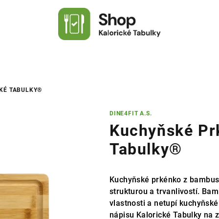
KÉ TABULKY®
DINE4FIT A.S.
Kuchyňské Prk
Tabulky®
Kuchyňské prkénko z bambuso
strukturou a trvanlivostí. Ba
vlastnosti a netupí kuchyňsk
nápisu Kalorické Tabulky na z