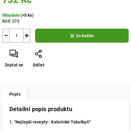
Měrná
Skladem
(>5 ks)
cena:
Kód:
272
−
+
Do košíku
Zeptat se
Sdílet
Popis
Detailní popis produktu
1. "Nejlepší recepty - Kalorické Tabulky®"