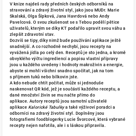
V knize najdeš rady předních českých odborníků na
stravování a zdravý životní styl, jako jsou MUDr. Marie
Skalská, Olga Šípková, Jana Havrdová nebo Andy
Pavelcová. O svou zkušenost se s Tebou podělí pětice
uživatelů, kterým se díky KT podařilo upravit svou váhu a
zlepšit zdravotní stav.
Dozvíš se tipy, díky nimž bude používání aplikace ještě
snadnější. A co rozhodně nechybí, jsou recepty na
vyvážená jídla po celý den. Receptů je sto jedna, a kromě
obvyklého výčtu ingrediencí a popisu vlastní přípravy
jsou u každého uvedeny i hodnoty makroživin a energie,
abyste si mohli všichni snadno spočítat, jak na tom
s příjmem tuků nebo bílkovin jste.
A kdo nebude chtít počítat, může si jednoduše
naskenovat QR kód, jež je součástí každého receptu, a
dané množství živin se mu načte přímo do
aplikace. Autory receptů jsou samotní uživatelé
aplikace
Kalorické Tabulky
a také výživoví poradci a
odborníci na zdravý životní styl. Doplněny jsou
fotografiemi foodblogerky Lucie Švorcové, která vybrané
recepty nejen nafotila, ale i s láskou připravila.