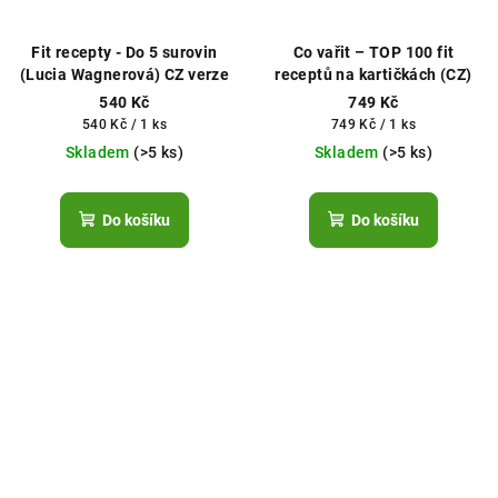
Fit recepty - Do 5 surovin
Co vařit – TOP 100 fit
(Lucia Wagnerová) CZ verze
receptů na kartičkách (CZ)
540 Kč
749 Kč
Měrná
Měrná
540 Kč / 1 ks
749 Kč / 1 ks
cena:
cena:
Skladem
(>5 ks)
Skladem
(>5 ks)
Do košíku
Do košíku