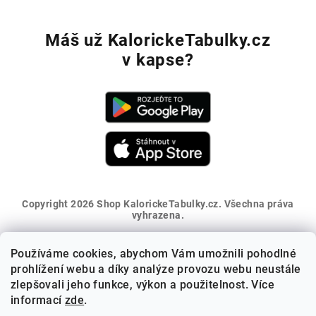
Máš už KalorickeTabulky.cz
v kapse?
Copyright 2026
Shop KalorickeTabulky.cz
. Všechna práva
vyhrazena.
Vytvořil Shoptet
Používáme cookies, abychom Vám umožnili pohodlné
Získej 5% slevu na první nákup
prohlížení webu a díky analýze provozu webu neustále
zlepšovali jeho funkce, výkon a použitelnost. Více
informací
zde
.
Přihlaš se k odběru novinek a sleva ti přijde na e-mail.