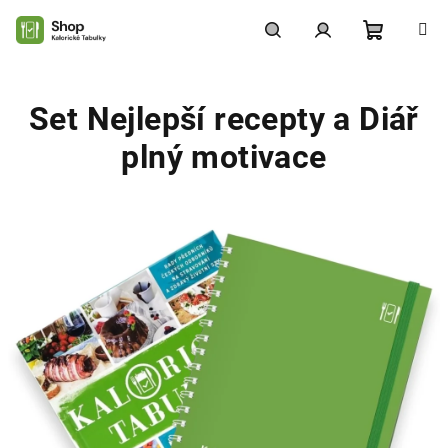
Přejít
na
obsah
Nákupní
Hledat
Přihlášení
Set Nejlepší recepty a Diář
košík
plný motivace