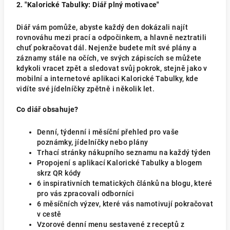
2. "Kalorické Tabulky: Diář plný motivace"
Diář vám pomůže, abyste každý den dokázali najít
rovnováhu mezi prací a odpočinkem, a hlavně neztratili
chuť pokračovat dál. Nejenže budete mít své plány a
záznamy stále na očích, ve svých zápiscích se můžete
kdykoli vracet zpět a sledovat svůj pokrok, stejně jako v
mobilní a internetové aplikaci Kalorické Tabulky, kde
vidíte své jídelníčky zpětně i několik let.
Co diář obsahuje?
Denní, týdenní i měsíční přehled pro vaše
poznámky, jídelníčky nebo plány
Trhací stránky nákupního seznamu na každý týden
Propojení s aplikací Kalorické Tabulky a blogem
skrz QR kódy
6 inspirativních tematických článků na blogu, které
pro vás zpracovali odborníci
6 měsíčních výzev, které vás namotivují pokračovat
v cestě
Vzorové denní menu sestavené z receptů z