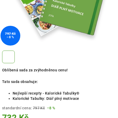
797 Kč
–8 %
Oblíbená sada za zvýhodněnou cenu!
Tato sada obsahuje:
Nejlepší recepty - Kalorické Tabulky®
Kalorické Tabulky: Diář plný motivace
standardní cena:
797 Kč
–8 %
732 Kč