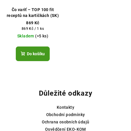
Čo variť – TOP 100 fit
receptů na kartičkách (SK)
869 Kč
Měrná
869 Kč / 1 ks
cena:
Skladem
(>5 ks)
Do košíku
Z
á
p
Důležité odkazy
a
t
Kontakty
í
Obchodní podmínky
Ochrana osobních údajů
Osvědčení EKO-KOM