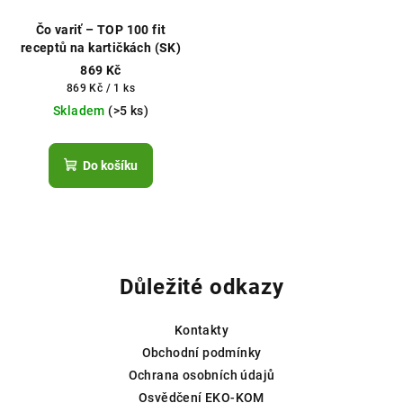
Čo variť – TOP 100 fit
receptů na kartičkách (SK)
869 Kč
Měrná
869 Kč / 1 ks
cena:
Skladem
(>5 ks)
Do košíku
Z
á
p
Důležité odkazy
a
t
Kontakty
í
Obchodní podmínky
Ochrana osobních údajů
Osvědčení EKO-KOM