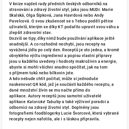
V knize najdeš rady předních českých odborníků na
stravování a zdravý životní styl, jako jsou MUDr. Marie
Skalská, Olga Šípková, Jana Havrdová nebo Andy
Pavelcová. O svou zkušenost se s Tebou podělí pětice
uživatelů, kterým se díky KT podařilo upravit svou váhu a
zlepšit zdravotní stav.
Dozvíš se tipy, díky nimž bude používání aplikace ještě
snadnější. A co rozhodně nechybí, jsou recepty na
vyvážená jídla po celý den. Receptů je sto jedna, a kromě
obvyklého výčtu ingrediencí a popisu vlastní přípravy
jsou u každého uvedeny i hodnoty makroživin a energie,
abyste si mohli všichni snadno spočítat, jak na tom
s příjmem tuků nebo bílkovin jste.
A kdo nebude chtít počítat, může si jednoduše
naskenovat QR kód, jež je součástí každého receptu, a
dané množství živin se mu načte přímo do
aplikace. Autory receptů jsou samotní uživatelé
aplikace
Kalorické Tabulky
a také výživoví poradci a
odborníci na zdravý životní styl. Doplněny jsou
fotografiemi foodblogerky Lucie Švorcové, která vybrané
recepty nejen nafotila, ale i s láskou připravila.