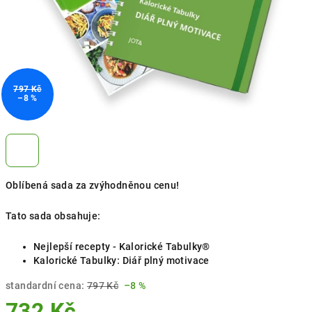
797 Kč
–8 %
Oblíbená sada za zvýhodněnou cenu!
Tato sada obsahuje:
Nejlepší recepty - Kalorické Tabulky®
Kalorické Tabulky: Diář plný motivace
standardní cena:
797 Kč
–8 %
732 Kč