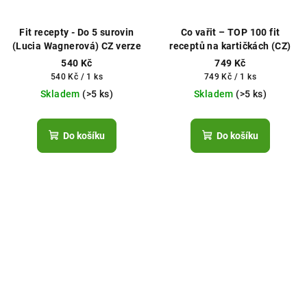
Fit recepty - Do 5 surovin
Co vařit – TOP 100 fit
(Lucia Wagnerová) CZ verze
receptů na kartičkách (CZ)
540 Kč
749 Kč
Měrná
Měrná
540 Kč / 1 ks
749 Kč / 1 ks
cena:
cena:
Skladem
(>5 ks)
Skladem
(>5 ks)
Do košíku
Do košíku