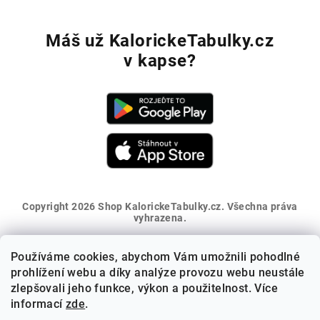
Máš už KalorickeTabulky.cz
v kapse?
Copyright 2026
Shop KalorickeTabulky.cz
. Všechna práva
vyhrazena.
Vytvořil Shoptet
Používáme cookies, abychom Vám umožnili pohodlné
Získej 5% slevu na první nákup
prohlížení webu a díky analýze provozu webu neustále
zlepšovali jeho funkce, výkon a použitelnost. Více
informací
zde
.
Přihlaš se k odběru novinek a sleva ti přijde na e-mail.