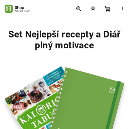
Přejít
na
obsah
Nákupní
Hledat
Přihlášení
Set Nejlepší recepty a Diář
košík
plný motivace