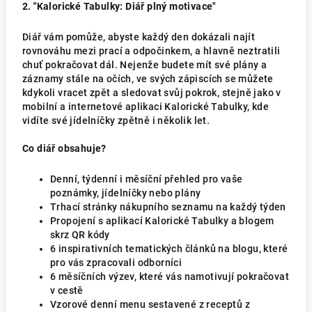
2. "Kalorické Tabulky: Diář plný motivace"
Diář vám pomůže, abyste každý den dokázali najít
rovnováhu mezi prací a odpočinkem, a hlavně neztratili
chuť pokračovat dál. Nejenže budete mít své plány a
záznamy stále na očích, ve svých zápiscích se můžete
kdykoli vracet zpět a sledovat svůj pokrok, stejně jako v
mobilní a internetové aplikaci Kalorické Tabulky, kde
vidíte své jídelníčky zpětně i několik let.
Co diář obsahuje?
Denní, týdenní i měsíční přehled pro vaše
poznámky, jídelníčky nebo plány
Trhací stránky nákupního seznamu na každý týden
Propojení s aplikací Kalorické Tabulky a blogem
skrz QR kódy
6 inspirativních tematických článků na blogu, které
pro vás zpracovali odborníci
6 měsíčních výzev, které vás namotivují pokračovat
v cestě
Vzorové denní menu sestavené z receptů z