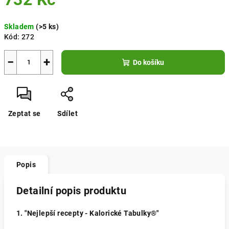
Měrná
Skladem
(>5 ks)
cena:
Kód:
272
−
+
Do košíku
Zeptat se
Sdílet
Popis
Detailní popis produktu
1. "Nejlepší recepty - Kalorické Tabulky®"