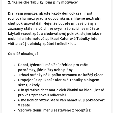
2. "Kalorické Tabulky: Diář plný motivace"
Diář vám pomůže, abyste každý den dokázali najít
rovnováhu mezi prací a odpočinkem, a hlavně neztratili
chuť pokračovat dál. Nejenže budete mít své plány a
záznamy stále na očích, ve svých zápiscích se můžete
kdykoli vracet zpět a sledovat svůj pokrok, stejně jako v
mobilní a internetové aplikaci Kalorické Tabulky, kde
vidíte své jídelníčky zpětně i několik let.
Co diář obsahuje?
Denní, týdenní i měsíční přehled pro vaše
poznámky, jídelníčky nebo plány
Trhací stránky nákupního seznamu na každý týden
Propojení s aplikací Kalorické Tabulky a blogem
skrz QR kódy
6 inspirativních tematických článků na blogu, které
pro vás zpracovali odborníci
6 měsíčních výzev, které vás namotivují pokračovat
v cestě
Vzorové denní menu sestavené z receptů z