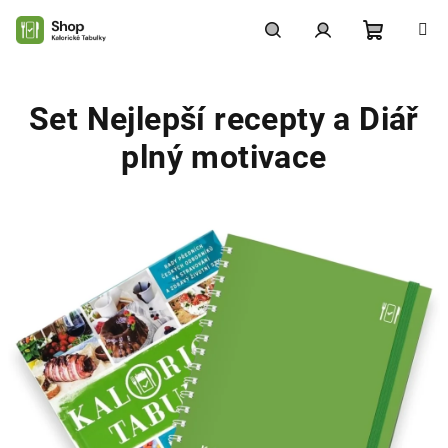
Přejít
na
obsah
Nákupní
Hledat
Přihlášení
Set Nejlepší recepty a Diář
košík
plný motivace