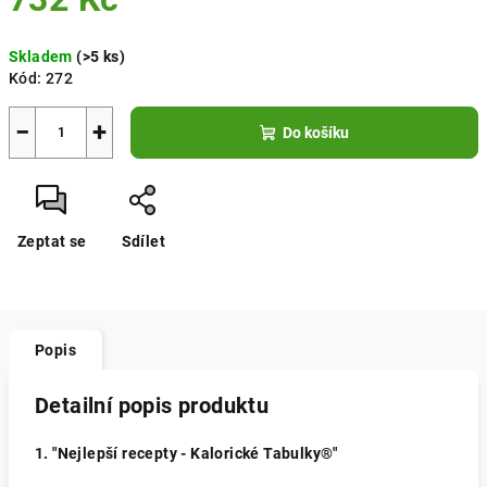
Měrná
Skladem
(>5 ks)
cena:
Kód:
272
−
+
Do košíku
Zeptat se
Sdílet
Popis
Detailní popis produktu
1. "Nejlepší recepty - Kalorické Tabulky®"