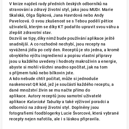
V knize najdeš rady předních českých odborníků na
stravování a zdravý životní styl, jako jsou MUDr. Marie
Skalská, Olga Šípková, Jana Havrdová nebo Andy
Pavelcová. O svou zkušenost se s Tebou podělí pětice
uživatelů, kterým se díky KT podařilo upravit svou váhu a
zlepšit zdravotní stav.
Dozvíš se tipy, díky nimž bude používání aplikace ještě
snadnější. A co rozhodně nechybí, jsou recepty na
vyvážená jídla po celý den. Receptů je sto jedna, a kromě
obvyklého výčtu ingrediencí a popisu vlastní přípravy
jsou u každého uvedeny i hodnoty makroživin a energie,
abyste si mohli všichni snadno spočítat, jak na tom
s příjmem tuků nebo bílkovin jste.
A kdo nebude chtít počítat, může si jednoduše
naskenovat QR kód, jež je součástí každého receptu, a
dané množství živin se mu načte přímo do
aplikace. Autory receptů jsou samotní uživatelé
aplikace
Kalorické Tabulky
a také výživoví poradci a
odborníci na zdravý životní styl. Doplněny jsou
fotografiemi foodblogerky Lucie Švorcové, která vybrané
recepty nejen nafotila, ale i s láskou připravila.