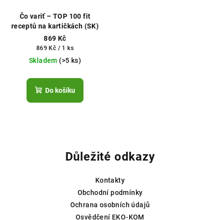
Čo variť – TOP 100 fit
receptů na kartičkách (SK)
869 Kč
Měrná
869 Kč / 1 ks
cena:
Skladem
(>5 ks)
Do košíku
Z
á
p
Důležité odkazy
a
t
Kontakty
í
Obchodní podmínky
Ochrana osobních údajů
Osvědčení EKO-KOM