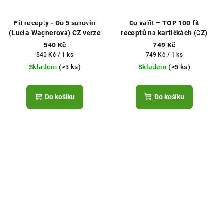
Fit recepty - Do 5 surovin
Co vařit – TOP 100 fit
(Lucia Wagnerová) CZ verze
receptů na kartičkách (CZ)
540 Kč
749 Kč
Měrná
Měrná
540 Kč / 1 ks
749 Kč / 1 ks
cena:
cena:
Skladem
(>5 ks)
Skladem
(>5 ks)
Do košíku
Do košíku