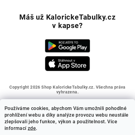
Máš už KalorickeTabulky.cz
v kapse?
Copyright 2026
Shop KalorickeTabulky.cz
. Všechna práva
vyhrazena.
Vytvořil Shoptet
Používáme cookies, abychom Vám umožnili pohodlné
Získej 5% slevu na první nákup
prohlížení webu a díky analýze provozu webu neustále
zlepšovali jeho funkce, výkon a použitelnost. Více
informací
zde
.
Přihlaš se k odběru novinek a sleva ti přijde na e-mail.