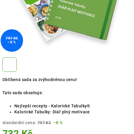
797 Kč
–8 %
Oblíbená sada za zvýhodněnou cenu!
Tato sada obsahuje:
Nejlepší recepty - Kalorické Tabulky®
Kalorické Tabulky: Diář plný motivace
standardní cena:
797 Kč
–8 %
732 Kč