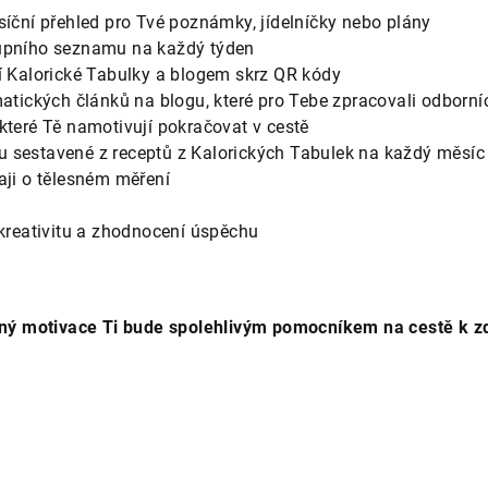
síční přehled pro Tvé poznámky, jídelníčky nebo plány
kupního seznamu na každý týden
cí Kalorické Tabulky a blogem skrz QR kódy
matických článků na blogu, které pro Tebe zpracovali odborní
které Tě namotivují pokračovat v cestě
 sestavené z receptů z Kalorických Tabulek na každý měsíc
daji o tělesném měření
y
 kreativitu a zhodnocení úspěchu
plný motivace Ti bude spolehlivým pomocníkem na cestě k z