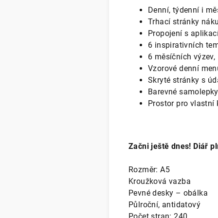
Denní, týdenní i mě
Trhací stránky ná
Propojení s aplika
6 inspirativních te
6 měsíčních výzev, 
Vzorové denní menu
Skryté stránky s ú
Barevné samolepk
Prostor pro vlastní
Začni ještě dnes! Diář 
Rozměr: A5
Kroužková vazba
Pevné desky – obálka
Půlroční, antidatový
Počet stran: 240