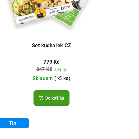
Set kuchařek CZ
779 Kč
847 Kč
(–8 %)
Skladem
(>5 ks)
Do košíku
Tip