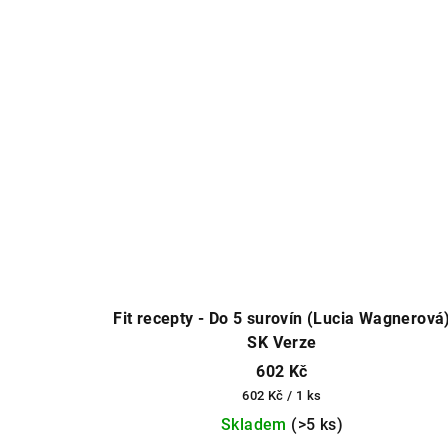
Fit recepty - Do 5 surovín (Lucia Wagnerová
SK Verze
602 Kč
Měrná
602 Kč / 1 ks
cena:
Skladem
(>5 ks)