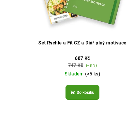
Set Rychle a Fit CZ a Diář plný motivace
687 Kč
747 Kč
(–8 %)
Skladem
(>5 ks)
Do košíku