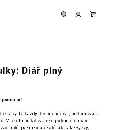
Hledat
Přihlášení
Nákupní
košík
lky: Diář plný
epšímu já!
tak, aby Tě každý den inspiroval, podporoval a
ům. V tomto nedatovaném půlročním diáři
ání cílů, pokroků a úkolů, ale také výzvy,