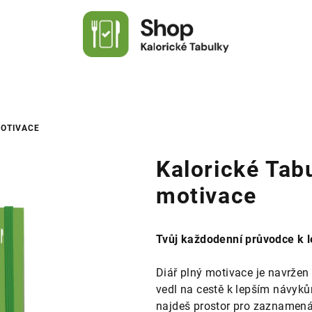
MOTIVACE
Kalorické Tabu
motivace
Tvůj každodenní průvodce k l
Diář plný motivace je navržen 
vedl na cestě k lepším návyk
najdeš prostor pro zaznamenáv