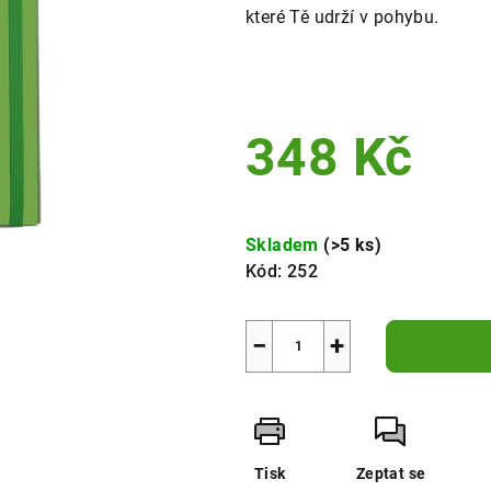
které Tě udrží v pohybu.
348 Kč
Měrná
cena:
Skladem
(>5 ks)
Kód:
252
−
+
Tisk
Zeptat se