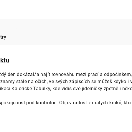
try
uktu
dý den dokázal/a najít rovnováhu mezi prací a odpočinkem, 
znamy stále na očích, ve svých zápiscích se můžeš kdykoli vr
kaci Kalorické Tabulky, kde vidíš své jídelníčky zpětně i někol
 spokojenost pod kontrolou. Objev radost z malých kroků, kt