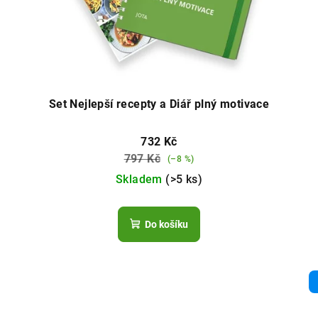
Set Nejlepší recepty a Diář plný motivace
732 Kč
797 Kč
(–8 %)
Skladem
(>5 ks)
Do košíku