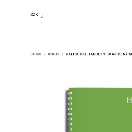
Přejít
na
CZK
obsah
DOMŮ
/
KNIHY
/
KALORICKÉ TABULKY: DIÁŘ PLNÝ 