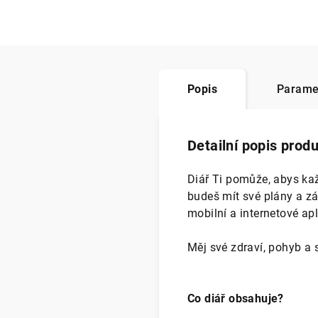
Popis
Parame
Detailní popis prod
Diář Ti pomůže, abys kaž
budeš mít své plány a zá
mobilní a internetové apli
Měj své zdraví, pohyb a
Co diář obsahuje?