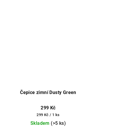
Čepice zimní Dusty Green
299 Kč
Měrná
299 Kč / 1 ks
cena:
Skladem
(>5 ks)