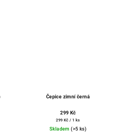
)
Čepice zimní černá
299 Kč
Měrná
299 Kč / 1 ks
cena:
Skladem
(>5 ks)